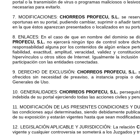
portal o la transmisión de virus o programas maliciosos o lesiv
necesarias para evitarlo.
7. MODIFICACIONES:
CHORREOS PROFECU, S.L.
se reserv
oportunas en su portal, pudiendo cambiar, suprimir o añadir tan
en la que éstos aparezcan presentados o localizados en su porta
8. ENLACES: En el caso de que en nombre del dominio se disp
PROFECU, S.L.
no ejercerá ningún tipo de control sobre dich
responsabilidad alguna por los contenidos de algún enlace perten
fiabilidad, exactitud, amplitud, veracidad, validez y constitu
hipervínculos u otros sitios de Internet. Igualmente la inclusió
participación con las entidades conectadas.
9. DERECHO DE EXCLUSIÓN:
CHORREOS PROFECU, S.L.
s
ofrecidos sin necesidad de preaviso, a instancia propia o d
Generales de Uso.
10. GENERALIDADES:
CHORREOS PROFECU, S.L.
perseguirá
indebida de su portal ejerciendo todas las acciones civiles y p
11. MODIFICACIÓN DE LAS PRESENTES CONDICIONES Y D
las condiciones aquí determinadas, siendo debidamente publica
de su exposición y estarán vigentes hasta que sean modificada
12. LEGISLACIÓN APLICABLE Y JURISDICCIÓN: La relación
C
vigente y cualquier controversia se someterá a los Juzgados y t