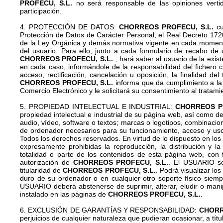
PROFECU, S.L.
no será responsable de las opiniones vertid
participación.
4. PROTECCIÓN DE DATOS:
CHORREOS PROFECU, S.L.
cu
Protección de Datos de Carácter Personal, el Real Decreto 17
de la Ley Orgánica y demás normativa vigente en cada momento,
del usuario. Para ello, junto a cada formulario de recabo de 
CHORREOS PROFECU, S.L.
, hará saber al usuario de la exis
en cada caso, informándole de la responsabilidad del fichero c
acceso, rectificación, cancelación u oposición, la finalidad d
CHORREOS PROFECU, S.L.
informa que da cumplimiento a la 
Comercio Electrónico y le solicitará su consentimiento al trata
5. PROPIEDAD INTELECTUAL E INDUSTRIAL:
CHORREOS PR
propiedad intelectual e industrial de su página web, así como d
audio, vídeo, software o textos; marcas o logotipos, combinacio
de ordenador necesarios para su funcionamiento, acceso y uso, 
Todos los derechos reservados. En virtud de lo dispuesto en los 
expresamente prohibidas la reproducción, la distribución y l
totalidad o parte de los contenidos de esta página web, con f
autorización de
CHORREOS PROFECU, S.L.
. El USUARIO se
titularidad de
CHORREOS PROFECU, S.L.
. Podrá visualizar lo
duro de su ordenador o en cualquier otro soporte físico siem
USUARIO deberá abstenerse de suprimir, alterar, eludir o manip
instalado en las páginas de
CHORREOS PROFECU, S.L.
.
6. EXCLUSIÓN DE GARANTÍAS Y RESPONSABILIDAD:
CHORR
perjuicios de cualquier naturaleza que pudieran ocasionar, a títu