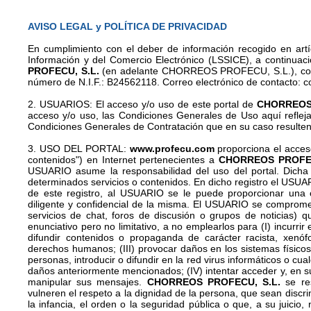
AVISO LEGAL y POLÍTICA DE PRIVACIDAD
En cumplimiento con el deber de información recogido en artí
Información y del Comercio Electrónico (LSSICE), a continuaci
PROFECU, S.L.
(en adelante CHORREOS PROFECU, S.L.), con
número de N.I.F.: B24562118. Correo electrónico de contacto: 
2. USUARIOS: El acceso y/o uso de este portal de
CHORREOS 
acceso y/o uso, las Condiciones Generales de Uso aquí reflej
Condiciones Generales de Contratación que en su caso resulten
3. USO DEL PORTAL:
www.profecu.com
proporciona el acceso
contenidos") en Internet pertenecientes a
CHORREOS PROFEC
USUARIO asume la responsabilidad del uso del portal. Dicha 
determinados servicios o contenidos. En dicho registro el USUA
de este registro, al USUARIO se le puede proporcionar una
diligente y confidencial de la misma. El USUARIO se comprome
servicios de chat, foros de discusión o grupos de noticias) 
enunciativo pero no limitativo, a no emplearlos para (I) incurrir e
difundir contenidos o propaganda de carácter racista, xenófo
derechos humanos; (III) provocar daños en los sistemas físico
personas, introducir o difundir en la red virus informáticos o cu
daños anteriormente mencionados; (IV) intentar acceder y, en su 
manipular sus mensajes.
CHORREOS PROFECU, S.L.
se res
vulneren el respeto a la dignidad de la persona, que sean discri
la infancia, el orden o la seguridad pública o que, a su juici